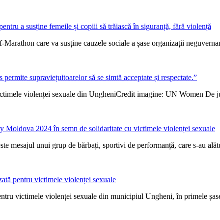
tru a susține femeile și copiii să trăiască în siguranță, fără violență
-Marathon care va susține cauzele sociale a șase organizații neguvername
 permite supraviețuitoarelor să se simtă acceptate și respectate.”
 victimele violenței sexuale din UngheniCredit imagine: UN Women De ju
 Moldova 2024 în semn de solidaritate cu victimele violenței sexuale
a este mesajul unui grup de bărbați, sportivi de performanță, care s-au
zată pentru victimele violenței sexuale
entru victimele violenței sexuale din municipiul Ungheni, în primele șase l