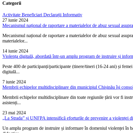
Categorii
Activitate
Beneficiari
Declarații
Informativ
27 iunie 2024
Mecanismul național de raportare a materialelor de abuz sexual asupr
Mecanismul național de raportare a materialelor de abuz sexual asupra c
materialelor...
14 iunie 2024
Violența digitală, abordată într-un amplu program de instruire și infor
Peste 400 de participanți/participante (tinere/tineri (16-24 ani) și femei
digitală...
7 iunie 2024
Membrii echipelor multidisciplinare din municipiul Chișinău își consoli
Membrii echipelor multidisciplinare din toate regiunile țării vor fi instr
asistenți...
23 mai 2024
„La Strada” și UNFPA intensifică eforturile de prevenire a violenței d
Un amplu program de instruire și informare în domeniul violenței în baz