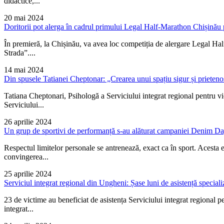
didactice,...
20 mai 2024
Doritorii pot alerga în cadrul primului Legal Half-Marathon Chișinău pen
În premieră, la Chișinău, va avea loc competiția de alergare Legal Half
Strada”....
14 mai 2024
Din spusele Tatianei Cheptonar: „Crearea unui spațiu sigur și prietenos
Tatiana Cheptonari, Psihologă a Serviciului integrat regional pentru
Serviciului...
26 aprilie 2024
Un grup de sportivi de performanță s-au alăturat campaniei Denim Day
Respectul limitelor personale se antrenează, exact ca în sport. Acest
convingerea...
25 aprilie 2024
Serviciul integrat regional din Ungheni: Șase luni de asistență speciali
23 de victime au beneficiat de asistența Serviciului integrat regional p
integrat...