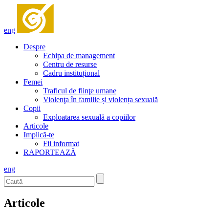
eng
Despre
Echipa de management
Centru de resurse
Cadru instituțional
Femei
Traficul de fiinţe umane
Violenţa în familie și violența sexuală
Copii
Exploatarea sexuală a copiilor
Articole
Implică-te
Fii informat
RAPORTEAZĂ
eng
Articole