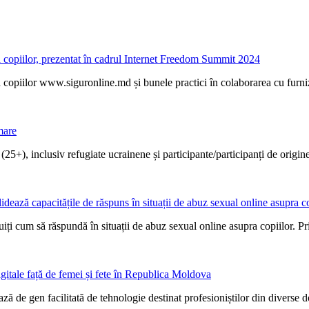
a copiilor, prezentat în cadrul Internet Freedom Summit 2024
opiilor www.siguronline.md și bunele practici în colaborarea cu furnizor
mare
 (25+), inclusiv refugiate ucrainene și participante/participanți de origine
dează capacitățile de răspuns în situații de abuz sexual online asupra c
uiți cum să răspundă în situații de abuz sexual online asupra copiilor. Prim
igitale față de femei și fete în Republica Moldova
ă de gen facilitată de tehnologie destinat profesioniștilor din diverse d