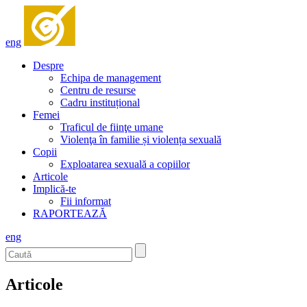
eng
Despre
Echipa de management
Centru de resurse
Cadru instituțional
Femei
Traficul de fiinţe umane
Violenţa în familie și violența sexuală
Copii
Exploatarea sexuală a copiilor
Articole
Implică-te
Fii informat
RAPORTEAZĂ
eng
Articole