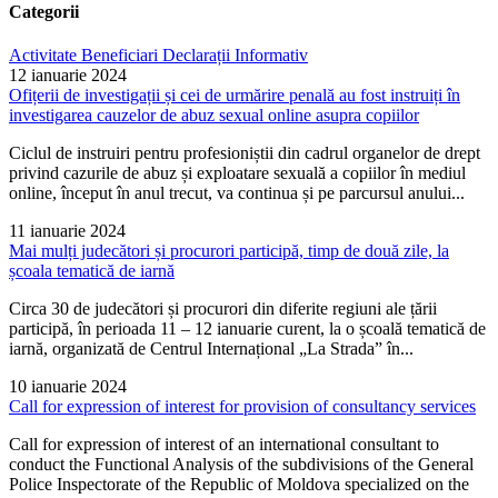
Categorii
Activitate
Beneficiari
Declarații
Informativ
12 ianuarie 2024
Ofițerii de investigații și cei de urmărire penală au fost instruiți în
investigarea cauzelor de abuz sexual online asupra copiilor
Ciclul de instruiri pentru profesioniștii din cadrul organelor de drept
privind cazurile de abuz și exploatare sexuală a copiilor în mediul
online, început în anul trecut, va continua și pe parcursul anului...
11 ianuarie 2024
Mai mulți judecători și procurori participă, timp de două zile, la
școala tematică de iarnă
Circa 30 de judecători și procurori din diferite regiuni ale țării
participă, în perioada 11 – 12 ianuarie curent, la o școală tematică de
iarnă, organizată de Centrul Internațional „La Strada” în...
10 ianuarie 2024
Call for expression of interest for provision of consultancy services
Call for expression of interest of an international consultant to
conduct the Functional Analysis of the subdivisions of the General
Police Inspectorate of the Republic of Moldova specialized on the