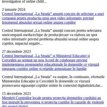
investigation of online child...
2 ianuarie 2024
Centrul Internațional „La Strada” anunță concurs de selectare a unei
companii pentru producția unui spot video informativ privind
fenomenul abuzului sexual online asupra copiilor
Centrul Internațional „La Strada” anunță concurs pentru selectarea
uneicompanii media/echipe de producțiecare va elabora un spot
video informativ privind problema abuzului sexual online asupra
copiilor, impactul negativ...
27 decembrie 2023
Centrul Internațional „La Strada” și Ministerul Educației și
Cercetării au semnat un nou Acord de colaborare privind
implementarea programelor educaționale în domeniile ce vizează
siguranța copiilor online și relațiile armonioase în familie
Centrul Internațional „La Strada” va susține, în continuare, eforturile
Ministerului Educației și Cercetării în domeniile ce vizează
promovarea siguranței copiilor online în contextul digitalizării,dar...
15 decembrie 2023
Membrii Comisiilor locale pentru protecția drepturilor copilului au
fost instruiți în prevenirea și protecția copiilor în cazurile de violență
din spațiul digital