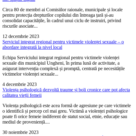
Circa 80 de membri ai Comisiilor raionale, municipale și locale
pentru protecția drepturilor copilului din întreaga țară și-au
consolidat capacitățile, în cadrul unui ciclu de instruiri, privind
riscurile asociate...
12 decembrie 2023
Serviciul integrat regional pentru victimele violenței sexuale – o
abordare integrată la nivel local
Echipa Serviciului integrat regional pentru victimele violenței
sexuale din municipiul Ungheni, în prima lună de activitate, a
asigurat intervenția complexă și promptă, centrată pe necesitățile
victimelor violenței sexuale...
4 decembrie 2023
Violența psihologică dezvoltă traume și boli cronice care pot afecta
calitatea vieții femeii
Violența psihologică este acea formă de agresiune pe care victimele
o identifică și percep cel mai greu. Victimă a violenței psihologice
poate fi orice femeie indiferent de statut social, etnie, educație sau
mediul de proveniență....
30 noiembrie 2023