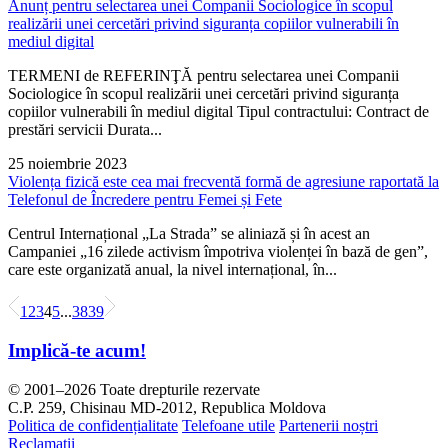
Anunț pentru selectarea unei Companii Sociologice în scopul
realizării unei cercetări privind siguranța copiilor vulnerabili în
mediul digital
TERMENI de REFERINŢĂ pentru selectarea unei Companii
Sociologice în scopul realizării unei cercetări privind siguranța
copiilor vulnerabili în mediul digital Tipul contractului: Contract de
prestări servicii Durata...
25 noiembrie 2023
Violența fizică este cea mai frecventă formă de agresiune raportată la
Telefonul de Încredere pentru Femei și Fete
Centrul Internațional „La Strada” se aliniază și în acest an
Campaniei „16 zilede activism împotriva violenței în bază de gen”,
care este organizată anual, la nivel internațional, în...
1
2
3
4
5
...
38
39
Implică-te acum!
© 2001–2026 Toate drepturile rezervate
C.P. 259, Chisinau MD-2012, Republica Moldova
Politica de confidențialitate
Telefoane utile
Partenerii noștri
Reclamații