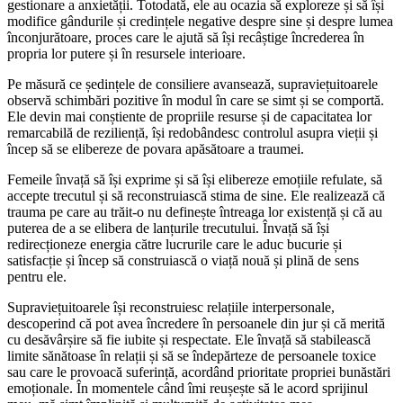
gestionare a anxietății. Totodată, ele au ocazia să exploreze și să își
modifice gândurile și credințele negative despre sine și despre lumea
înconjurătoare, proces care le ajută să își recâștige încrederea în
propria lor putere și în resursele interioare.
Pe măsură ce ședințele de consiliere avansează, supraviețuitoarele
observă schimbări pozitive în modul în care se simt și se comportă.
Ele devin mai conștiente de propriile resurse și de capacitatea lor
remarcabilă de reziliență, își redobândesc controlul asupra vieții și
încep să se elibereze de povara apăsătoare a traumei.
Femeile învață să își exprime și să își elibereze emoțiile refulate, să
accepte trecutul și să reconstruiască stima de sine. Ele realizează că
trauma pe care au trăit-o nu definește întreaga lor existență și că au
puterea de a se elibera de lanțurile trecutului. Învață să își
redirecționeze energia către lucrurile care le aduc bucurie și
satisfacție și încep să construiască o viață nouă și plină de sens
pentru ele.
Supraviețuitoarele își reconstruiesc relațiile interpersonale,
descoperind că pot avea încredere în persoanele din jur și că merită
cu desăvârșire să fie iubite și respectate. Ele învață să stabilească
limite sănătoase în relații și să se îndepărteze de persoanele toxice
sau care le provoacă suferință, acordând prioritate propriei bunăstări
emoționale. În momentele când îmi reușește să le acord sprijinul