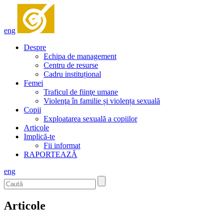
eng
Despre
Echipa de management
Centru de resurse
Cadru instituțional
Femei
Traficul de fiinţe umane
Violenţa în familie și violența sexuală
Copii
Exploatarea sexuală a copiilor
Articole
Implică-te
Fii informat
RAPORTEAZĂ
eng
Articole