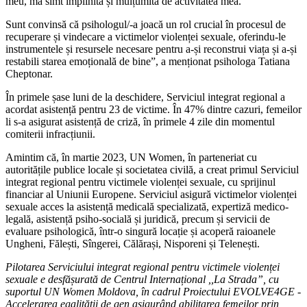
meu, mă simt împlinită și mulțumită de activitatea mea.
Sunt convinsă că psihologul/-a joacă un rol crucial în procesul de
recuperare și vindecare a victimelor violenței sexuale, oferindu-le
instrumentele și resursele necesare pentru a-și reconstrui viața și a-și
restabili starea emoțională de bine”, a menționat psihologa Tatiana
Cheptonar.
În primele șase luni de la deschidere, Serviciul integrat regional a
acordat asistență pentru 23 de victime. În 47% dintre cazuri, femeilor
li s-a asigurat asistență de criză, în primele 4 zile din momentul
comiterii infracțiunii.
Amintim că, în martie 2023, UN Women, în parteneriat cu
autoritățile publice locale și societatea civilă, a creat primul Serviciul
integrat regional pentru victimele violenței sexuale, cu sprijinul
financiar al Uniunii Europene. Serviciul asigură victimelor violenței
sexuale acces la asistență medicală specializată, expertiză medico-
legală, asistență psiho-socială și juridică, precum și servicii de
evaluare psihologică, într-o singură locație și acoperă raioanele
Ungheni, Fălești, Sîngerei, Călărași, Nisporeni și Telenești.
Pilotarea Serviciului integrat regional pentru victimele violenței
sexuale e desfășurată de Centrul Internațional ,,La Strada”, cu
suportul UN Women Moldova, în cadrul Proiectului EVOLVE4GE -
Accelerarea egalității de gen asigurând abilitarea femeilor prin