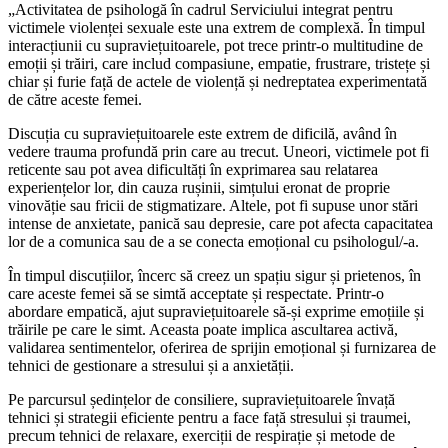
„Activitatea de psihologă în cadrul Serviciului integrat pentru
victimele violenței sexuale este una extrem de complexă. În timpul
interacțiunii cu supraviețuitoarele, pot trece printr-o multitudine de
emoții și trăiri, care includ compasiune, empatie, frustrare, tristețe și
chiar și furie față de actele de violență și nedreptatea experimentată
de către aceste femei.
Discuția cu supraviețuitoarele este extrem de dificilă, având în
vedere trauma profundă prin care au trecut. Uneori, victimele pot fi
reticente sau pot avea dificultăți în exprimarea sau relatarea
experiențelor lor, din cauza rușinii, simțului eronat de proprie
vinovăție sau fricii de stigmatizare. Altele, pot fi supuse unor stări
intense de anxietate, panică sau depresie, care pot afecta capacitatea
lor de a comunica sau de a se conecta emoțional cu psihologul/-a.
În timpul discuțiilor, încerc să creez un spațiu sigur și prietenos, în
care aceste femei să se simtă acceptate și respectate. Printr-o
abordare empatică, ajut supraviețuitoarele să-și exprime emoțiile și
trăirile pe care le simt. Aceasta poate implica ascultarea activă,
validarea sentimentelor, oferirea de sprijin emoțional și furnizarea de
tehnici de gestionare a stresului și a anxietății.
Pe parcursul ședințelor de consiliere, supraviețuitoarele învață
tehnici și strategii eficiente pentru a face față stresului și traumei,
precum tehnici de relaxare, exerciții de respirație și metode de