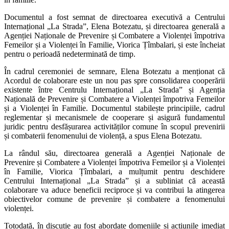
Documentul a fost semnat de directoarea executivă a Centrului
Internațional „La Strada”, Elena Botezatu, și directoarea generală a
Agenției Naționale de Prevenire și Combatere a Violenței împotriva
Femeilor și a Violenței în Familie, Viorica Țîmbalari, și este încheiat
pentru о perioadă nedeterminată de timp.
În cadrul ceremoniei de semnare, Elena Botezatu a menționat că
Acordul de colaborare este un nou pas spre consolidarea cooperării
existente între Centrulu Internațional „La Strada” și Agenția
Națională de Prevenire și Combatere a Violenței împotriva Femeilor
și a Violenței în Familie. Documentul stabilește principiile, cadrul
reglementar și mecanismele de cooperare și asigură fundamentul
juridic pentru desfășurarea activităților comune în scopul prevenirii
și combaterii fenomenului de violență, a spus Elena Botezatu.
La rândul său, directoarea generală a Agenției Naționale de
Prevenire și Combatere a Violenței împotriva Femeilor și a Violenței
în Familie, Viorica Țîmbalari, a mulțumit pentru deschidere
Centrului Internațional „La Strada” și a subliniat că această
colaborare va aduce beneficii reciproce și va contribui la atingerea
obiectivelor comune de prevenire și combatere a fenomenului
violenței.
Totodată, în discuție au fost abordate domeniile și acțiunile imediat