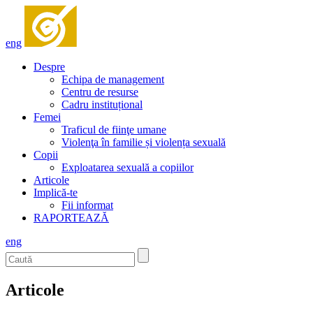
eng
Despre
Echipa de management
Centru de resurse
Cadru instituțional
Femei
Traficul de fiinţe umane
Violenţa în familie și violența sexuală
Copii
Exploatarea sexuală a copiilor
Articole
Implică-te
Fii informat
RAPORTEAZĂ
eng
Articole