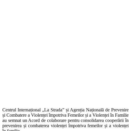
Centrul Internațional „La Strada” și Agenția Națională de Prevenire
și Combatere a Violenței împotriva Femeilor și a Violenței în Familie
au semnat un Acord de colaborare pentru consolidarea cooperării în
prevenirea și combaterea violenței împotriva femeilor și a violenței
în familie.