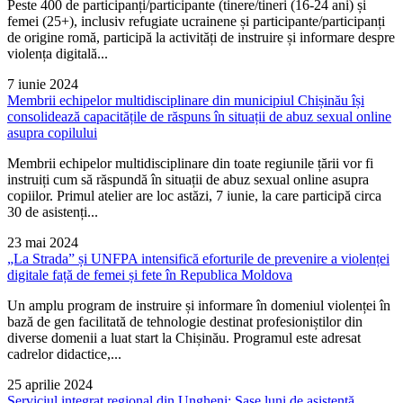
Peste 400 de participanți/participante (tinere/tineri (16-24 ani) și
femei (25+), inclusiv refugiate ucrainene și participante/participanți
de origine romă, participă la activități de instruire și informare despre
violența digitală...
7 iunie 2024
Membrii echipelor multidisciplinare din municipiul Chișinău își
consolidează capacitățile de răspuns în situații de abuz sexual online
asupra copilului
Membrii echipelor multidisciplinare din toate regiunile țării vor fi
instruiți cum să răspundă în situații de abuz sexual online asupra
copiilor. Primul atelier are loc astăzi, 7 iunie, la care participă circa
30 de asistenți...
23 mai 2024
„La Strada” și UNFPA intensifică eforturile de prevenire a violenței
digitale față de femei și fete în Republica Moldova
Un amplu program de instruire și informare în domeniul violenței în
bază de gen facilitată de tehnologie destinat profesioniștilor din
diverse domenii a luat start la Chișinău. Programul este adresat
cadrelor didactice,...
25 aprilie 2024
Serviciul integrat regional din Ungheni: Șase luni de asistență