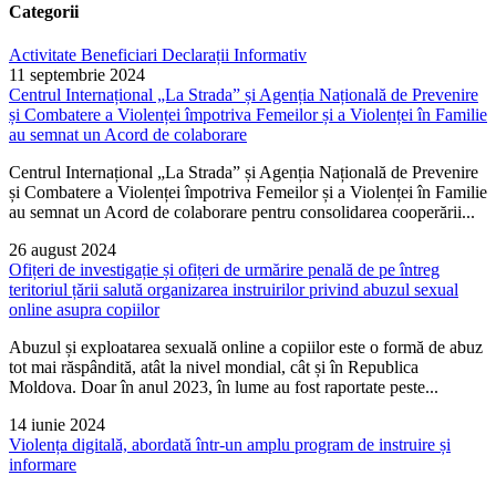
Categorii
Activitate
Beneficiari
Declarații
Informativ
11 septembrie 2024
Centrul Internațional „La Strada” și Agenția Națională de Prevenire
și Combatere a Violenței împotriva Femeilor și a Violenței în Familie
au semnat un Acord de colaborare
Centrul Internațional „La Strada” și Agenția Națională de Prevenire
și Combatere a Violenței împotriva Femeilor și a Violenței în Familie
au semnat un Acord de colaborare pentru consolidarea cooperării...
26 august 2024
Ofițeri de investigație și ofițeri de urmărire penală de pe întreg
teritoriul țării salută organizarea instruirilor privind abuzul sexual
online asupra copiilor
Abuzul și exploatarea sexuală online a copiilor este o formă de abuz
tot mai răspândită, atât la nivel mondial, cât și în Republica
Moldova. Doar în anul 2023, în lume au fost raportate peste...
14 iunie 2024
Violența digitală, abordată într-un amplu program de instruire și
informare