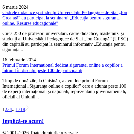
6 martie 2024
Cadrele didactice și studenții Universității Pedagogice de Stat „Ion
Creangă” au participat la seminarul „Educația pentru siguranța
online. Resurse educaționale”
Circa 250 de profesori universitari, cadre didactice, masteranzi și
studenți ai Universității Pedagogice de Stat „Ion Creangă” (UPSC)
din capitală au participat la seminarul informativ „Educația pentru
siguranța...
16 februarie 2024
Primul Forum Internațional dedicat siguranței online a copiilor a
întrunit în discuții peste 100 de participanți
Timp de două zile, la Chișinău, a avut loc primul Forum
Internațional „Siguranța online a copiilor” care a adunat peste 100
de experți internaționali și naționali, reprezentanți guvernamentali,
oficiali ai Uniunii...
1
2
3
4
...
17
18
Implică-te acum!
© 2001–2026 Toate drepturile rezervate