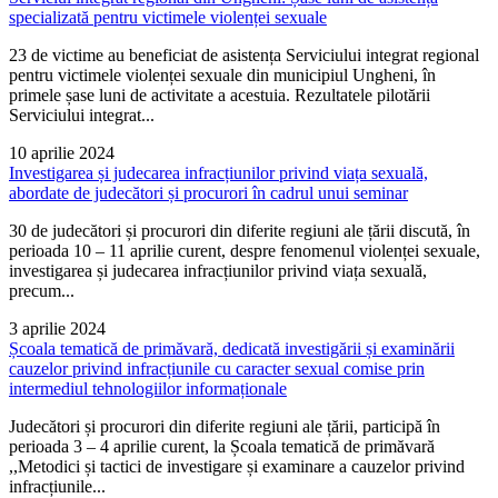
specializată pentru victimele violenței sexuale
23 de victime au beneficiat de asistența Serviciului integrat regional
pentru victimele violenței sexuale din municipiul Ungheni, în
primele șase luni de activitate a acestuia. Rezultatele pilotării
Serviciului integrat...
10 aprilie 2024
Investigarea și judecarea infracțiunilor privind viața sexuală,
abordate de judecători și procurori în cadrul unui seminar
30 de judecători și procurori din diferite regiuni ale țării discută, în
perioada 10 – 11 aprilie curent, despre fenomenul violenței sexuale,
investigarea și judecarea infracțiunilor privind viața sexuală,
precum...
3 aprilie 2024
Școala tematică de primăvară, dedicată investigării și examinării
cauzelor privind infracțiunile cu caracter sexual comise prin
intermediul tehnologiilor informaționale
Judecători și procurori din diferite regiuni ale țării, participă în
perioada 3 – 4 aprilie curent, la Școala tematică de primăvară
,,Metodici și tactici de investigare și examinare a cauzelor privind
infracțiunile...