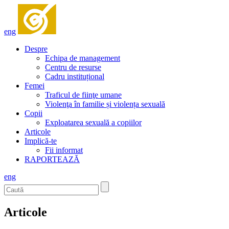
eng
Despre
Echipa de management
Centru de resurse
Cadru instituțional
Femei
Traficul de fiinţe umane
Violenţa în familie și violența sexuală
Copii
Exploatarea sexuală a copiilor
Articole
Implică-te
Fii informat
RAPORTEAZĂ
eng
Articole