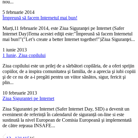
nou...
5 februarie 2014
Împreună să facem Internetul mai bun!
Marți,11 februarie 2014, este Ziua Siguranţei pe Internet (Safer
Internet Day)Tema acestei ediţii este:"Împreună să facem Internetul
mai bun!"("Let’s create a better Internet together!")Ziua Siguranţei...
1 iunie 2013
1 Iunie, Ziua copilului
Ziua copilului este un prilej de a sărbători copilăria, de a oferi sprijin
copiilor, de a inspira comunitatea şi familia, de a aprecia şi iubi copiii
şi de ce nu de a-i pregăti pentru un viitor sănătos, sigur, fericit şi
plin...
10 februarie 2013
Ziua Sigurantei pe Internet
Ziua Sigurantei pe Internet (Safer Internet Day, SID) a devenit un
eveniment de referință în calendarul de siguranță on-line si este
sustinută la nivel European de Comisia Europeană şi implementată
de către reţeaua INSAFE...