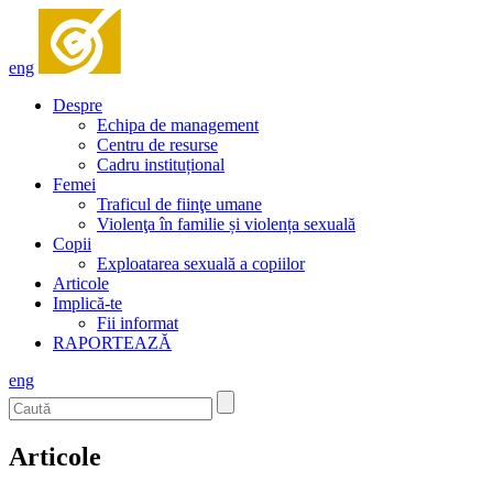
eng
Despre
Echipa de management
Centru de resurse
Cadru instituțional
Femei
Traficul de fiinţe umane
Violenţa în familie și violența sexuală
Copii
Exploatarea sexuală a copiilor
Articole
Implică-te
Fii informat
RAPORTEAZĂ
eng
Articole