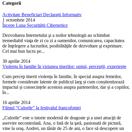
Categorii
Activitate
Beneficiari
Declarații
Informativ
1 octombrie 2014
Începe Luna Securității Cibernetice
Dezvoltarea Internetului şi a noilor tehnologii au schimbat
iremediabil viaţa de zi cu zi a oamenilor, comunicarea, capacitatea
de înţelegere a lucrurilor, posibilităţile de dezvoltare şi exprimare.
Cel mai bun lucru pe...
30 aprilie 2014
Violența în familie în viziunea tinerilor: opinii, percepții, experiențe
Cum percep tinerii violența în familie, în special asupra femeilor,
formele considerate latente de publicul larg și cum conștientizează
impactul și consecințele acestora asupra partenerilor, dar și a copiilor,
în...
16 aprilie 2014
Filmul “Culorile” la festivalul francofoniei
„Culorile” este o istorie modernă de dragoste şi a unei atracţii de
aservire necontrolată. Ana, o fată de la ţară, pasionată de pictură,
vine la oraş. Andrei, un tânăr de 25 de ani, o face să descopere un