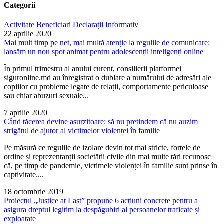
Categorii
Activitate
Beneficiari
Declarații
Informativ
22 aprilie 2020
Mai mult timp pe net, mai multă atenție la regulile de comunicare:
lansăm un nou spot animat pentru adolescenții inteligenți online
În primul trimestru al anului curent, consilierii platformei
siguronline.md au înregistrat o dublare a numărului de adresări ale
copiilor cu probleme legate de relații, comportamente periculoase
sau chiar abuzuri sexuale...
7 aprilie 2020
Când tăcerea devine asurzitoare: să nu pretindem că nu auzim
strigătul de ajutor al victimelor violenței în familie
Pe măsură ce regulile de izolare devin tot mai stricte, forțele de
ordine și reprezentanții societății civile din mai multe țări recunosc
că, pe timp de pandemie, victimele violenței în familie sunt prinse în
captivitate....
18 octombrie 2019
Proiectul „Justice at Last” propune 6 acțiuni concrete pentru a
asigura dreptul legitim la despăgubiri al persoanelor traficate și
exploatate