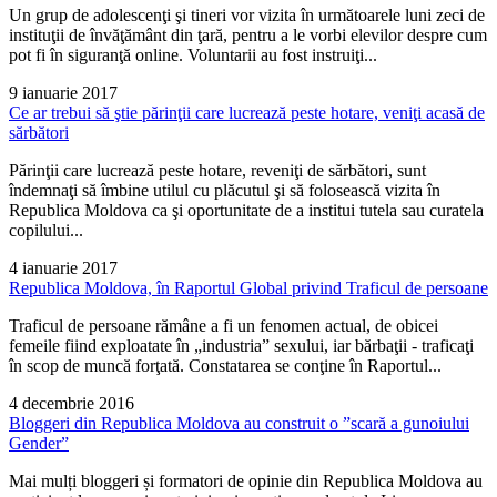
Un grup de adolescenţi şi tineri vor vizita în următoarele luni zeci de
instituţii de învăţământ din ţară, pentru a le vorbi elevilor despre cum
pot fi în siguranţă online. Voluntarii au fost instruiţi...
9 ianuarie 2017
Ce ar trebui să ştie părinţii care lucrează peste hotare, veniţi acasă de
sărbători
Părinţii care lucrează peste hotare, reveniţi de sărbători, sunt
îndemnaţi să îmbine utilul cu plăcutul şi să folosească vizita în
Republica Moldova ca şi oportunitate de a institui tutela sau curatela
copilului...
4 ianuarie 2017
Republica Moldova, în Raportul Global privind Traficul de persoane
Traficul de persoane rămâne a fi un fenomen actual, de obicei
femeile fiind exploatate în „industria” sexului, iar bărbaţii - traficaţi
în scop de muncă forţată. Constatarea se conţine în Raportul...
4 decembrie 2016
Bloggeri din Republica Moldova au construit o ”scară a gunoiului
Gender”
Mai mulți bloggeri și formatori de opinie din Republica Moldova au