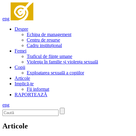
eng
Despre
Echipa de management
Centru de resurse
Cadru instituțional
Femei
Traficul de fiinţe umane
Violenţa în familie și violența sexuală
Copii
Exploatarea sexuală a copiilor
Articole
Implică-te
Fii informat
RAPORTEAZĂ
eng
Articole