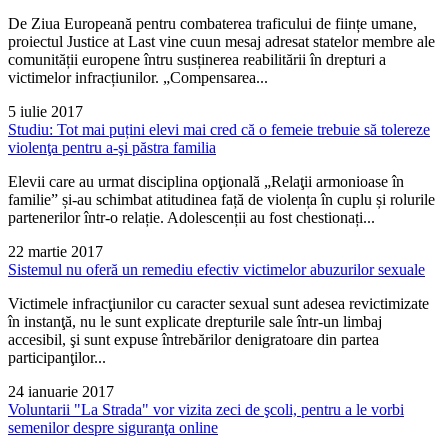
De Ziua Europeană pentru combaterea traficului de ființe umane,
proiectul Justice at Last vine cuun mesaj adresat statelor membre ale
comunității europene întru susținerea reabilitării în drepturi a
victimelor infracțiunilor. „Compensarea...
5 iulie 2017
Studiu: Tot mai puțini elevi mai cred că o femeie trebuie să tolereze
violenţa pentru a-şi păstra familia
Elevii care au urmat disciplina opţională „Relaţii armonioase în
familie” și-au schimbat atitudinea față de violența în cuplu și rolurile
partenerilor într-o relație. Adolescenții au fost chestionați...
22 martie 2017
Sistemul nu oferă un remediu efectiv victimelor abuzurilor sexuale
Victimele infracţiunilor cu caracter sexual sunt adesea revictimizate
în instanţă, nu le sunt explicate drepturile sale într-un limbaj
accesibil, şi sunt expuse întrebărilor denigratoare din partea
participanţilor...
24 ianuarie 2017
Voluntarii "La Strada" vor vizita zeci de şcoli, pentru a le vorbi
semenilor despre siguranţa online